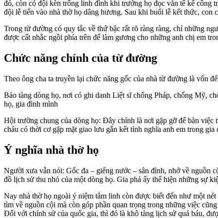
đó, còn có đội kèn trống linh đình khi trưởng họ đọc văn tế kể công 
đội lễ tiến vào nhà thờ họ dâng hương. Sau khi buổi lễ kết thức, con 
Trong từ đường có quy tắc về thứ bậc rất rõ ràng ràng, chỉ những ng
được cất nhắc ngồi phía trên để làm gương cho những anh chị em tro
Chức năng chính của từ đường
Theo ông cha ta truyền lại chức năng gốc của nhà từ đường là vốn để
Bảo tàng dòng họ, nơi có ghi danh Liệt sĩ chống Pháp, chống Mỹ, c
họ, gia đình mình
Hội trường chung của dòng họ: Đây chính là nơi gặp gỡ để bàn việc tr
cháu có thời cơ gặp mặt giao lưu gắn kết tình nghĩa anh em trong gia 
Ý nghĩa nhà thờ họ
Người xưa vẫn nói: Gốc đa – giếng nước – sân đình, nhớ về nguồn cộ
đồ lịch sử thu nhỏ của một dòng họ. Gia phả ấy thể hiện những sự ki
Nay nhà thờ họ ngoài ý niệm tâm linh còn được biết đến như một nét v
tìm về nguồn cội mà còn góp phần quan trọng trong những việc cũng c
Đối với chính sử của quốc gia, thì đó là khô tàng lịch sử quá báu, đư