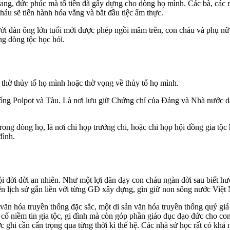
trang, đức phúc mà tổ tiên đã gây dựng cho dòng họ mình. Các bà, các m
cháu sẽ tiến hành hóa vằng và bắt đầu tiệc ẩm thực.
ười đàn ông lớn tuổi mới được phép ngồi mâm trên, con cháu và phụ nữ
ng dòng tộc học hỏi.
 thờ thủy tổ họ mình hoặc thờ vọng về thủy tổ họ mình.
hống Polpot và Tàu. Là nơi lưu giữ Chứng chỉ của Đảng và Nhà nước 
ong dòng họ, là nơi chi họp trưởng chi, hoặc chi họp hội đồng gia tộc
đình.
i đời đời an nhiên. Như một lợi dăn dạy con cháu ngàn đời sau biết h
ện lịch sử gắn liền với từng GĐ xây dựng, gìn giữ non sông nước Việt
ăn hóa truyền thống đặc sắc, một di sản văn hóa truyền thống quý giá 
ố niềm tin gia tộc, gi đình mà còn góp phần giáo dục đạo đức cho con
ợc ghi cần cẩn trọng qua từng thời kì thế hệ. Các nhà sử học rất có khả