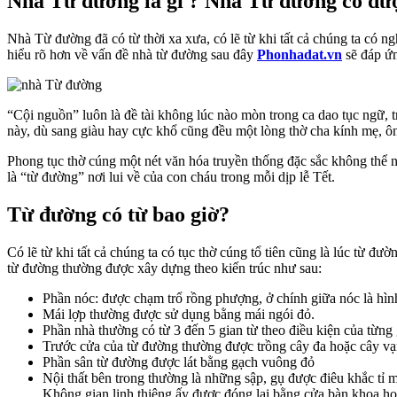
Nhà Từ đường là gì ? Nhà Từ đường có đư
Nhà Từ đường đã có từ thời xa xưa, có lẽ từ khi tất cả chúng ta có ng
hiểu rõ hơn về vấn đề nhà từ đường sau đây
Phonhadat.vn
sẽ đáp ứn
“Cội nguồn” luôn là đề tài không lúc nào mòn trong ca dao tục ngữ, t
này, dù sang giàu hay cực khổ cũng đều một lòng thờ cha kính mẹ, ôn
Phong tục thờ cúng một nét văn hóa truyền thống đặc sắc không thể nà
là “từ đường” nơi lui về của con cháu trong mỗi dịp lễ Tết.
Từ đường có từ bao giờ?
Có lẽ từ khi tất cả chúng ta có tục thờ cúng tổ tiên cũng là lúc từ 
từ đường thường được xây dựng theo kiến trúc như sau:
Phần nóc: được chạm trổ rồng phượng, ở chính giữa nóc là hìn
Mái lợp thường được sử dụng bằng mái ngói đỏ.
Phần nhà thường có từ 3 đến 5 gian từ theo điều kiện của từng
Trước cửa của từ đường thường được trồng cây đa hoặc cây v
Phần sân từ đường được lát bằng gạch vuông đỏ
Nội thất bên trong thường là những sập, gụ được điêu khắc tỉ m
Không gian linh thiêng ấy được đóng lại bằng cửa bàn khoa ho