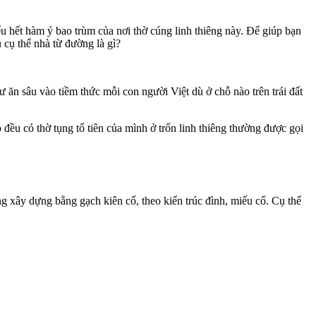
iểu hết hàm ý bao trùm của nơi thờ cúng linh thiêng này. Để giúp bạn
 cụ thể nhà từ đường là gì?
ư ăn sâu vào tiềm thức mỗi con người Việt dù ở chỗ nào trên trái đất
đều có thờ tụng tổ tiên của mình ở trốn linh thiêng thường được gọi
ng xây dựng bằng gạch kiên cố, theo kiến trúc đình, miếu cổ. Cụ thể