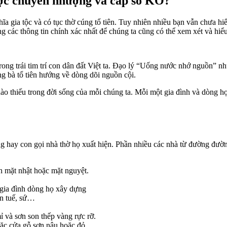
ợc chuyển nhượng và cấp sổ KO?
hĩa gia tộc và có tục thờ cúng tổ tiên. Tuy nhiên nhiều bạn vẫn chưa h
g các thông tin chính xác nhất để chúng ta cũng có thể xem xét và hiểu
rong trái tim trí con dân đất Việt ta. Đạo lý “Uống nước nhớ nguồn” nh
g bà tổ tiên hướng về dòng dõi nguồn cội.
o thiếu trong đời sống của mỗi chúng ta. Mỗi một gia đình và dòng họ 
đường hay con gọi nhà thờ họ xuất hiện. Phần nhiều các nhà từ đường đườ
h mặt nhật hoặc mặt nguyệt.
 gia đình dòng họ xây dựng
ạn tuế, sứ…
ỉ và sơn son thếp vàng rực rỡ.
ặc cửa gỗ sơn nâu hoặc đỏ.