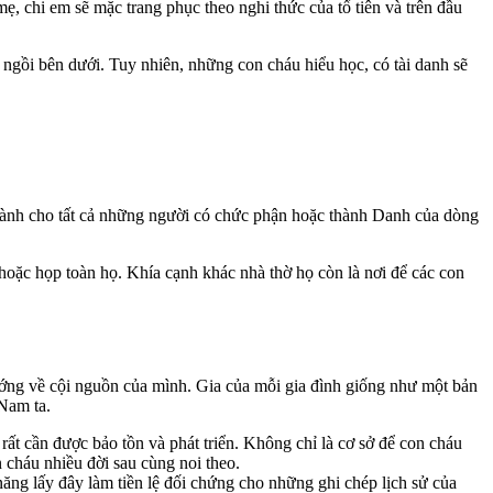
ẹ, chi em sẽ mặc trang phục theo nghi thức của tổ tiên và trên đầu
 ngồi bên dưới. Tuy nhiên, những con cháu hiểu học, có tài danh sẽ
dành cho tất cả những người có chức phận hoặc thành Danh của dòng
 hoặc họp toàn họ. Khía cạnh khác nhà thờ họ còn là nơi để các con
ướng về cội nguồn của mình. Gia của mỗi gia đình giống như một bản
 Nam ta.
rất cần được bảo tồn và phát triển. Không chỉ là cơ sở để con cháu
 cháu nhiều đời sau cùng noi theo.
 năng lấy đây làm tiền lệ đối chứng cho những ghi chép lịch sử của