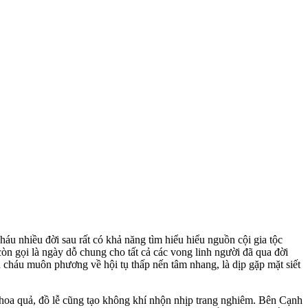
cháu nhiều đời sau rất có khả năng tìm hiểu hiểu nguồn cội gia tộc
n gọi là ngày dỗ chung cho tất cả các vong linh người đã qua đời
n cháu muôn phương về hội tụ thấp nến tâm nhang, là dịp gặp mặt siết
m hoa quả, đồ lễ cũng tạo không khí nhộn nhịp trang nghiêm. Bên Cạnh