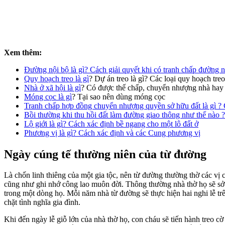
Xem thêm:
Đường nội bộ là gì? Cách giải quyết khi có tranh chấp đường n
Quy hoạch treo là gì
? Dự án treo là gì? Các loại quy hoạch treo
Nhà ở xã hội là gì
? Có được thế chấp, chuyển nhượng nhà hay
Móng cọc là gì
? Tại sao nên dùng móng cọc
Tranh chấp hợp đồng chuyển nhượng quyền sở hữu đất là gì ? 
Bồi thường khi thu hồi đất làm đường giao thông như thế nào ?
Lộ giới là gì? Cách xác định bề ngang cho một lô đất ở
Phương vị là gì? Cách xác định và các Cung phương vị
Ngày cúng tế thường niên của từ đường
Là chốn linh thiêng của một gia tộc, nên từ đường thường thờ các vị ca
cũng như ghi nhớ công lao muôn đời. Thông thường nhà thờ họ sẽ sở 
trong một dòng họ. Mỗi năm nhà từ đường sẽ thực hiện hai nghi lễ trê
chặt tình nghĩa gia đình.
Khi đến ngày lễ giỗ lớn của nhà thờ họ, con cháu sẽ tiến hành treo 