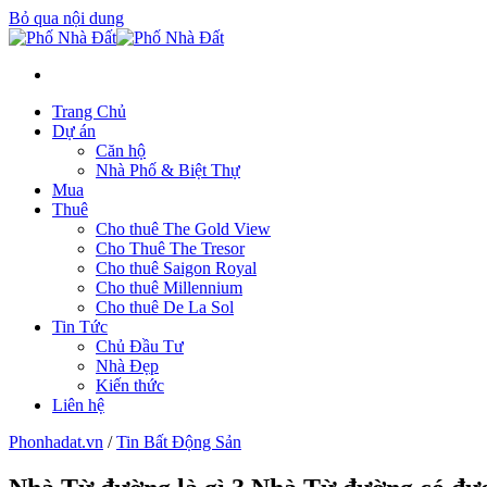
Bỏ qua nội dung
Trang Chủ
Dự án
Căn hộ
Nhà Phố & Biệt Thự
Mua
Thuê
Cho thuê The Gold View
Cho Thuê The Tresor
Cho thuê Saigon Royal
Cho thuê Millennium
Cho thuê De La Sol
Tin Tức
Chủ Đầu Tư
Nhà Đẹp
Kiến thức
Liên hệ
Phonhadat.vn
/
Tin Bất Động Sản