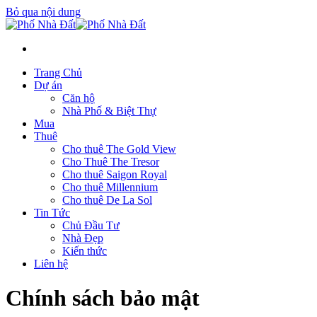
Bỏ qua nội dung
Trang Chủ
Dự án
Căn hộ
Nhà Phố & Biệt Thự
Mua
Thuê
Cho thuê The Gold View
Cho Thuê The Tresor
Cho thuê Saigon Royal
Cho thuê Millennium
Cho thuê De La Sol
Tin Tức
Chủ Đầu Tư
Nhà Đẹp
Kiến thức
Liên hệ
Chính sách bảo mật