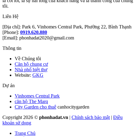
là cốt lõi, là sự hài lòng của khách hàng và là thành công của chúng
tôi.
Liên Hệ
[Địa chỉ]: Park 6, Vinhomes Central Park, Phường 22, Bình Thạnh
[Phone]:
0919.620.880
[Email]: phonhadat2020@gmail.com
Thông tin
Về Chúng tôi
Căn hộ chung cư
Nhà phố biệt thự
Website:
GKG
Dự án
Vinhomes Central Park
căn hộ The Marq
City Garden cho thuê
canhocitygarden
Copyright 2026 ©
phonhadat.vn
|
Chính sách bảo mật
|
Điều
khoản sử dụng
Trang Chủ